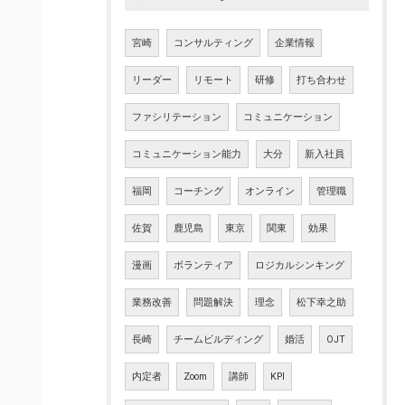
宮崎
コンサルティング
企業情報
リーダー
リモート
研修
打ち合わせ
ファシリテーション
コミュニケーション
コミュニケーション能力
大分
新入社員
福岡
コーチング
オンライン
管理職
佐賀
鹿児島
東京
関東
効果
漫画
ボランティア
ロジカルシンキング
業務改善
問題解決
理念
松下幸之助
長崎
チームビルディング
婚活
OJT
内定者
Zoom
講師
KPI