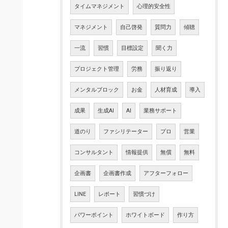
タイムマネジメント
心理的安全性
マネジメント
自己啓発
質問力
傾聴
一流
習慣
目標設定
聞く力
プロジェクト管理
労務
振り返り
メンタルブロック
お金
人材育成
導入
成果
生成AI
AI
業務サポート
道のり
ファシリテーター
プロ
営業
コンサルタント
情報提供
無償
無料
企画書
企画書作成
アフターフォロー
LINE
レポート
習慣づけ
パワーポイント
ホワイトボード
作り方