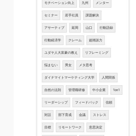
モチベーション向上
九州
メンター
セミナー
若手社員
課題解決
アサーティブ
延岡
山口
行動語録
行動経済学
クレーム
超雑談力
ユダヤ人大富豪の教え
リフレーミング
悩まない
男女
メタ思考
ダイナマイトマーケティング大学
人間関係
自然の法則
管理職研修
中小企業
1on1
リーダーシップ
フィードバック
信頼
対話
部下育成
会議
ストレス
目標
リモートワーク
意思決定