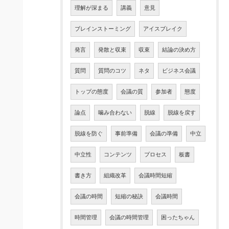
理解が深まる
講義
意見
ブレインストーミング
アイスブレイク
発言
発散と収束
収束
結論の決め方
質問
質問のコツ
ネタ
ビジネス会議
トップの態度
会議の質
参加者
態度
論点
噛み合わない
脱線
脱線を戻す
脱線を防ぐ
事前準備
会議の準備
中立
中立性
コンテンツ
プロセス
板書
書き方
組織改革
会議時間短縮
会議の時間
短縮の秘訣
会議時間
時間管理
会議の時間管理
困ったちゃん