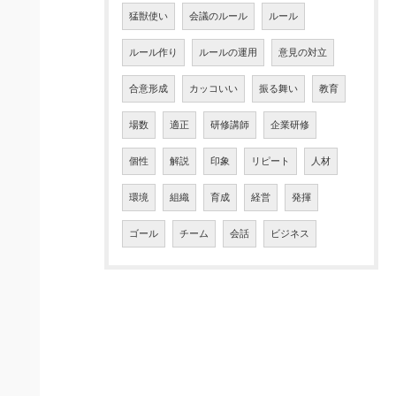
猛獣使い
会議のルール
ルール
ルール作り
ルールの運用
意見の対立
合意形成
カッコいい
振る舞い
教育
場数
適正
研修講師
企業研修
個性
解説
印象
リピート
人材
環境
組織
育成
経営
発揮
ゴール
チーム
会話
ビジネス