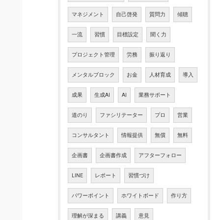
マネジメント
自己啓発
質問力
傾聴
一流
習慣
目標設定
聞く力
プロジェクト管理
労務
振り返り
メンタルブロック
お金
人材育成
導入
成果
生成AI
AI
業務サポート
道のり
ファシリテーター
プロ
営業
コンサルタント
情報提供
無償
無料
企画書
企画書作成
アフターフォロー
LINE
レポート
習慣づけ
パワーポイント
ホワイトボード
作り方
理解が深まる
講義
意見