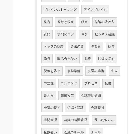
ブレインストーミング
アイスブレイク
発言
発散と収束
収束
結論の決め方
質問
質問のコツ
ネタ
ビジネス会議
トップの態度
会議の質
参加者
態度
論点
噛み合わない
脱線
脱線を戻す
脱線を防ぐ
事前準備
会議の準備
中立
中立性
コンテンツ
プロセス
板書
書き方
組織改革
会議時間短縮
会議の時間
短縮の秘訣
会議時間
時間管理
会議の時間管理
困ったちゃん
猛獣使い
会議のルール
ルール