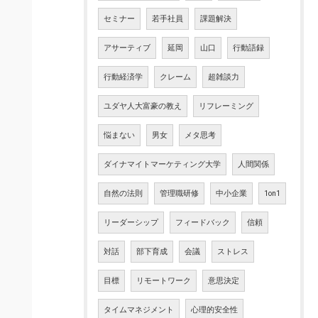
セミナー
若手社員
課題解決
アサーティブ
延岡
山口
行動語録
行動経済学
クレーム
超雑談力
ユダヤ人大富豪の教え
リフレーミング
悩まない
男女
メタ思考
ダイナマイトマーケティング大学
人間関係
自然の法則
管理職研修
中小企業
1on1
リーダーシップ
フィードバック
信頼
対話
部下育成
会議
ストレス
目標
リモートワーク
意思決定
タイムマネジメント
心理的安全性