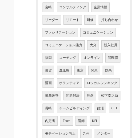
宮崎
コンサルティング
企業情報
リーダー
リモート
研修
打ち合わせ
ファシリテーション
コミュニケーション
コミュニケーション能力
大分
新入社員
福岡
コーチング
オンライン
管理職
佐賀
鹿児島
東京
関東
効果
漫画
ボランティア
ロジカルシンキング
業務改善
問題解決
理念
松下幸之助
長崎
チームビルディング
婚活
OJT
内定者
Zoom
講師
KPI
モチベーション向上
九州
メンター