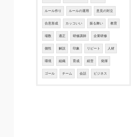
ルール作り
ルールの運用
意見の対立
合意形成
カッコいい
振る舞い
教育
場数
適正
研修講師
企業研修
個性
解説
印象
リピート
人材
環境
組織
育成
経営
発揮
ゴール
チーム
会話
ビジネス