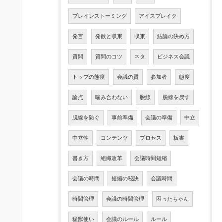
ブレインストーミング
アイスブレイク
発言
発散と収束
収束
結論の決め方
質問
質問のコツ
ネタ
ビジネス会議
トップの態度
会議の質
参加者
態度
論点
噛み合わない
脱線
脱線を戻す
脱線を防ぐ
事前準備
会議の準備
中立
中立性
コンテンツ
プロセス
板書
書き方
組織改革
会議時間短縮
会議の時間
短縮の秘訣
会議時間
時間管理
会議の時間管理
困ったちゃん
猛獣使い
会議のルール
ルール