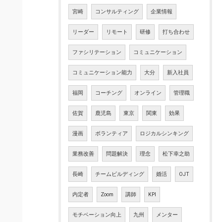
宮崎
コンサルティング
企業情報
リーダー
リモート
研修
打ち合わせ
ファシリテーション
コミュニケーション
コミュニケーション能力
大分
新入社員
福岡
コーチング
オンライン
管理職
佐賀
鹿児島
東京
関東
効果
漫画
ボランティア
ロジカルシンキング
業務改善
問題解決
理念
松下幸之助
長崎
チームビルディング
婚活
OJT
内定者
Zoom
講師
KPI
モチベーション向上
九州
メンター