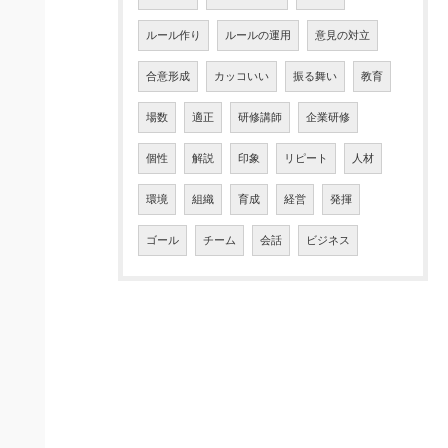
ルール作り
ルールの運用
意見の対立
合意形成
カッコいい
振る舞い
教育
場数
適正
研修講師
企業研修
個性
解説
印象
リピート
人材
環境
組織
育成
経営
発揮
ゴール
チーム
会話
ビジネス