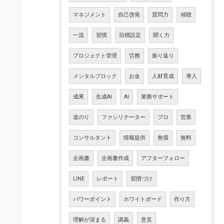
マネジメント
自己啓発
質問力
傾聴
一流
習慣
目標設定
聞く力
プロジェクト管理
労務
振り返り
メンタルブロック
お金
人材育成
導入
成果
生成AI
AI
業務サポート
道のり
ファシリテーター
プロ
営業
コンサルタント
情報提供
無償
無料
企画書
企画書作成
アフターフォロー
LINE
レポート
習慣づけ
パワーポイント
ホワイトボード
作り方
理解が深まる
講義
意見