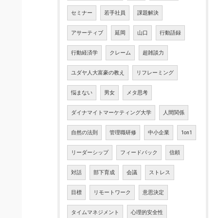
セミナー
若手社員
課題解決
アサーティブ
延岡
山口
行動語録
行動経済学
クレーム
超雑談力
ユダヤ人大富豪の教え
リフレーミング
悩まない
男女
メタ思考
ダイナマイトマーケティング大学
人間関係
自然の法則
管理職研修
中小企業
1on1
リーダーシップ
フィードバック
信頼
対話
部下育成
会議
ストレス
目標
リモートワーク
意思決定
タイムマネジメント
心理的安全性