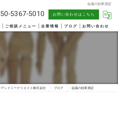
会議の効果測定
50-5367-5010
お問い合わせはこちら
報
ご相談メニュー
企業情報
ブログ
お問い合わせ
中小企業
漫画特集
AIコンサルティング
著書一覧
管理職研修
リーダーシップ
ーアンドミークリエイト株式会社
ブログ
会議の効果測定
ファシリテーション
コミュニケーション
オンライン研修