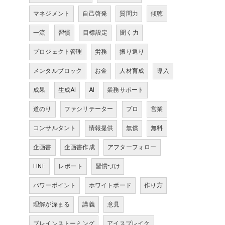
マネジメント
自己啓発
質問力
傾聴
一流
習慣
目標設定
聞く力
プロジェクト管理
労務
振り返り
メンタルブロック
お金
人材育成
導入
成果
生成AI
AI
業務サポート
道のり
ファシリテーター
プロ
営業
コンサルタント
情報提供
無償
無料
企画書
企画書作成
アフターフォロー
LINE
レポート
習慣づけ
パワーポイント
ホワイトボード
作り方
理解が深まる
講義
意見
ブレインストーミング
アイスブレイク