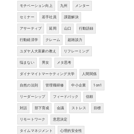
モチベーション向上
九州
メンター
セミナー
若手社員
課題解決
アサーティブ
延岡
山口
行動語録
行動経済学
クレーム
超雑談力
ユダヤ人大富豪の教え
リフレーミング
悩まない
男女
メタ思考
ダイナマイトマーケティング大学
人間関係
自然の法則
管理職研修
中小企業
1on1
リーダーシップ
フィードバック
信頼
対話
部下育成
会議
ストレス
目標
リモートワーク
意思決定
タイムマネジメント
心理的安全性