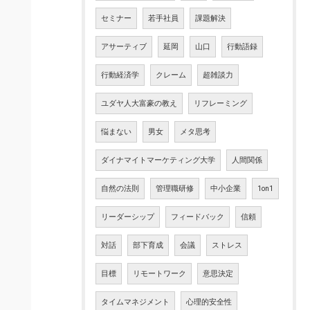
セミナー
若手社員
課題解決
アサーティブ
延岡
山口
行動語録
行動経済学
クレーム
超雑談力
ユダヤ人大富豪の教え
リフレーミング
悩まない
男女
メタ思考
ダイナマイトマーケティング大学
人間関係
自然の法則
管理職研修
中小企業
1on1
リーダーシップ
フィードバック
信頼
対話
部下育成
会議
ストレス
目標
リモートワーク
意思決定
タイムマネジメント
心理的安全性