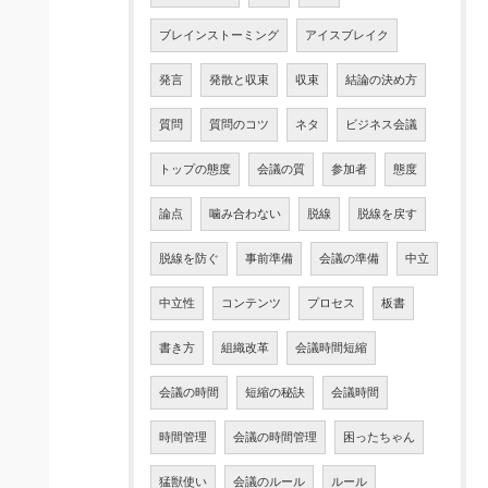
ブレインストーミング
アイスブレイク
発言
発散と収束
収束
結論の決め方
質問
質問のコツ
ネタ
ビジネス会議
トップの態度
会議の質
参加者
態度
論点
噛み合わない
脱線
脱線を戻す
脱線を防ぐ
事前準備
会議の準備
中立
中立性
コンテンツ
プロセス
板書
書き方
組織改革
会議時間短縮
会議の時間
短縮の秘訣
会議時間
時間管理
会議の時間管理
困ったちゃん
猛獣使い
会議のルール
ルール