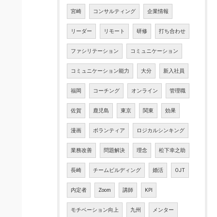
宮崎
コンサルティング
企業情報
リーダー
リモート
研修
打ち合わせ
ファシリテーション
コミュニケーション
コミュニケーション能力
大分
新入社員
福岡
コーチング
オンライン
管理職
佐賀
鹿児島
東京
関東
効果
漫画
ボランティア
ロジカルシンキング
業務改善
問題解決
理念
松下幸之助
長崎
チームビルディング
婚活
OJT
内定者
Zoom
講師
KPI
モチベーション向上
九州
メンター