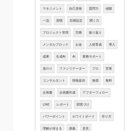
マネジメント
自己啓発
質問力
傾聴
一流
習慣
目標設定
聞く力
プロジェクト管理
労務
振り返り
メンタルブロック
お金
人材育成
導入
成果
生成AI
AI
業務サポート
道のり
ファシリテーター
プロ
営業
コンサルタント
情報提供
無償
無料
企画書
企画書作成
アフターフォロー
LINE
レポート
習慣づけ
パワーポイント
ホワイトボード
作り方
理解が深まる
講義
意見