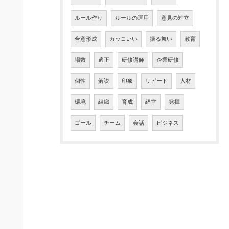
ルール作り
ルールの運用
意見の対立
合意形成
カッコいい
振る舞い
教育
場数
適正
研修講師
企業研修
個性
解説
印象
リピート
人材
環境
組織
育成
経営
発揮
ゴール
チーム
会話
ビジネス