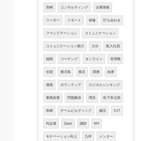
宮崎
コンサルティング
企業情報
リーダー
リモート
研修
打ち合わせ
ファシリテーション
コミュニケーション
コミュニケーション能力
大分
新入社員
福岡
コーチング
オンライン
管理職
佐賀
鹿児島
東京
関東
効果
漫画
ボランティア
ロジカルシンキング
業務改善
問題解決
理念
松下幸之助
長崎
チームビルディング
婚活
OJT
内定者
Zoom
講師
KPI
モチベーション向上
九州
メンター