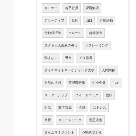
セミナー
若手社員
課題解決
アサーティブ
延岡
山口
行動語録
行動経済学
クレーム
超雑談力
ユダヤ人大富豪の教え
リフレーミング
悩まない
男女
メタ思考
ダイナマイトマーケティング大学
人間関係
自然の法則
管理職研修
中小企業
1on1
リーダーシップ
フィードバック
信頼
対話
部下育成
会議
ストレス
目標
リモートワーク
意思決定
タイムマネジメント
心理的安全性