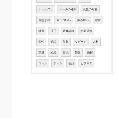
ルール作り
ルールの運用
意見の対立
合意形成
カッコいい
振る舞い
教育
場数
適正
研修講師
企業研修
個性
解説
印象
リピート
人材
環境
組織
育成
経営
発揮
ゴール
チーム
会話
ビジネス