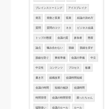
ブレインストーミング
アイスブレイク
発言
発散と収束
収束
結論の決め方
質問
質問のコツ
ネタ
ビジネス会議
トップの態度
会議の質
参加者
態度
論点
噛み合わない
脱線
脱線を戻す
脱線を防ぐ
事前準備
会議の準備
中立
中立性
コンテンツ
プロセス
板書
書き方
組織改革
会議時間短縮
会議の時間
短縮の秘訣
会議時間
時間管理
会議の時間管理
困ったちゃん
猛獣使い
会議のルール
ルール