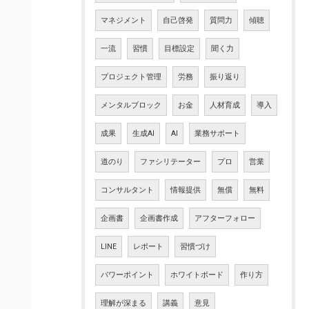
マネジメント
自己啓発
質問力
傾聴
一流
習慣
目標設定
聞く力
プロジェクト管理
労務
振り返り
メンタルブロック
お金
人材育成
導入
成果
生成AI
AI
業務サポート
道のり
ファシリテーター
プロ
営業
コンサルタント
情報提供
無償
無料
企画書
企画書作成
アフターフォロー
LINE
レポート
習慣づけ
パワーポイント
ホワイトボード
作り方
理解が深まる
講義
意見