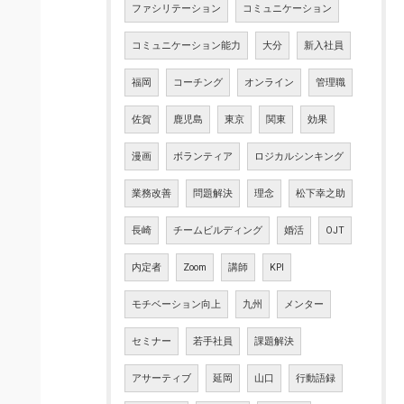
ファシリテーション
コミュニケーション
コミュニケーション能力
大分
新入社員
福岡
コーチング
オンライン
管理職
佐賀
鹿児島
東京
関東
効果
漫画
ボランティア
ロジカルシンキング
業務改善
問題解決
理念
松下幸之助
長崎
チームビルディング
婚活
OJT
内定者
Zoom
講師
KPI
モチベーション向上
九州
メンター
セミナー
若手社員
課題解決
アサーティブ
延岡
山口
行動語録