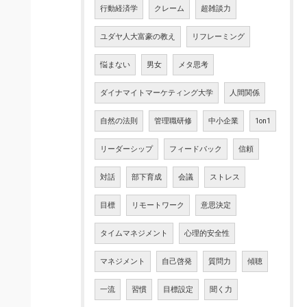
行動経済学
クレーム
超雑談力
ユダヤ人大富豪の教え
リフレーミング
悩まない
男女
メタ思考
ダイナマイトマーケティング大学
人間関係
自然の法則
管理職研修
中小企業
1on1
リーダーシップ
フィードバック
信頼
対話
部下育成
会議
ストレス
目標
リモートワーク
意思決定
タイムマネジメント
心理的安全性
マネジメント
自己啓発
質問力
傾聴
一流
習慣
目標設定
聞く力