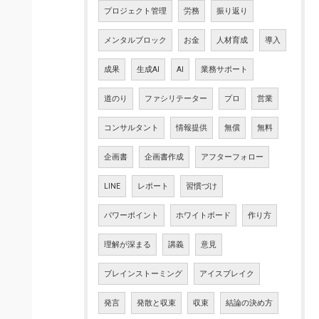
プロジェクト管理
労務
振り返り
メンタルブロック
お金
人材育成
導入
成果
生成AI
AI
業務サポート
道のり
ファシリテーター
プロ
営業
コンサルタント
情報提供
無償
無料
企画書
企画書作成
アフターフォロー
LINE
レポート
習慣づけ
パワーポイント
ホワイトボード
作り方
理解が深まる
講義
意見
ブレインストーミング
アイスブレイク
発言
発散と収束
収束
結論の決め方