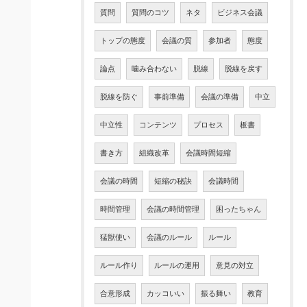
質問
質問のコツ
ネタ
ビジネス会議
トップの態度
会議の質
参加者
態度
論点
噛み合わない
脱線
脱線を戻す
脱線を防ぐ
事前準備
会議の準備
中立
中立性
コンテンツ
プロセス
板書
書き方
組織改革
会議時間短縮
会議の時間
短縮の秘訣
会議時間
時間管理
会議の時間管理
困ったちゃん
猛獣使い
会議のルール
ルール
ルール作り
ルールの運用
意見の対立
合意形成
カッコいい
振る舞い
教育