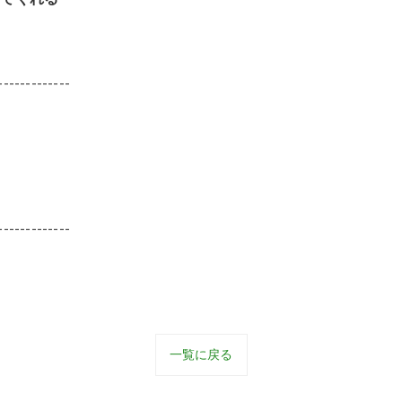
-------------
-------------
一覧に戻る