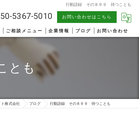
行動語録 その８９９ 待つことも
50-5367-5010
お問い合わせはこちら
報
ご相談メニュー
企業情報
ブログ
お問い合わせ
中小企業
漫画特集
ことも
AIコンサルティング
著書一覧
管理職研修
リーダーシップ
イト株式会社
ブログ
行動語録 その８９９ 待つことも
ファシリテーション
コミュニケーション
オンライン研修