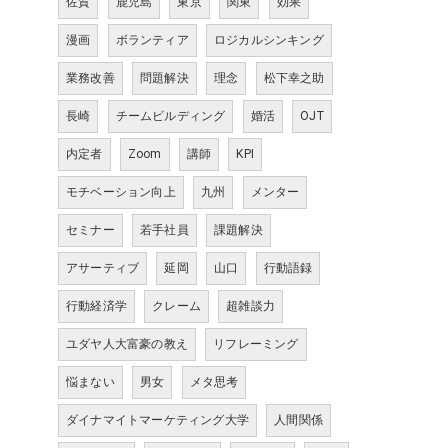
佐賀
鹿児島
東京
関東
効果
漫画
ボランティア
ロジカルシンキング
業務改善
問題解決
理念
松下幸之助
長崎
チームビルディング
婚活
OJT
内定者
Zoom
講師
KPI
モチベーション向上
九州
メンター
セミナー
若手社員
課題解決
アサーティブ
延岡
山口
行動語録
行動経済学
クレーム
超雑談力
ユダヤ人大富豪の教え
リフレーミング
悩まない
男女
メタ思考
ダイナマイトマーケティング大学
人間関係