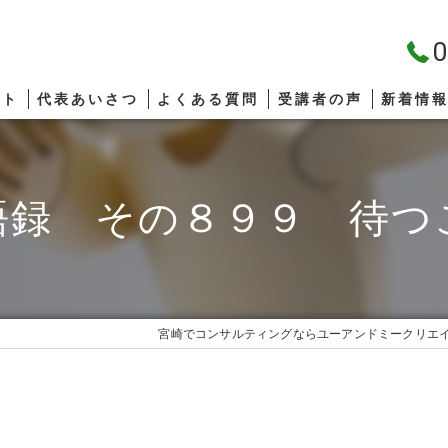
0
プト
代表あいさつ
よくある質問
受講者の声
新着情
語録 その８９９ 待つ
宮崎でコンサルティングならユーアンドミークリエ
も