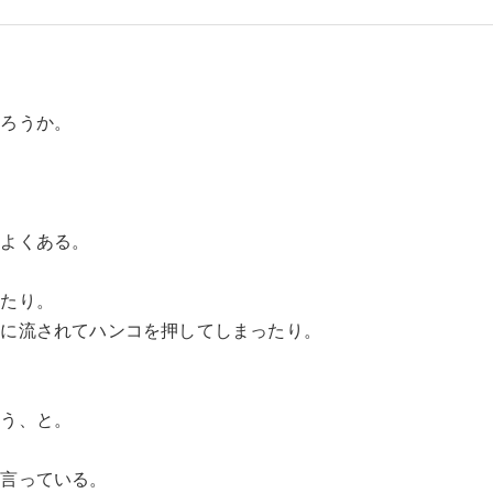
だろうか。
はよくある。
したり。
気に流されてハンコを押してしまったり。
ろう、と。
と言っている。