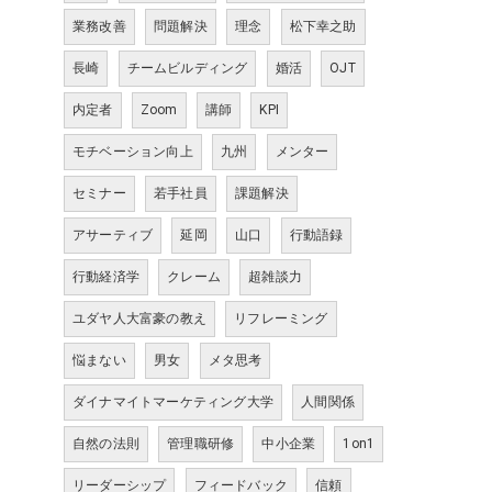
業務改善
問題解決
理念
松下幸之助
長崎
チームビルディング
婚活
OJT
内定者
Zoom
講師
KPI
モチベーション向上
九州
メンター
セミナー
若手社員
課題解決
アサーティブ
延岡
山口
行動語録
行動経済学
クレーム
超雑談力
ユダヤ人大富豪の教え
リフレーミング
悩まない
男女
メタ思考
ダイナマイトマーケティング大学
人間関係
自然の法則
管理職研修
中小企業
1on1
リーダーシップ
フィードバック
信頼