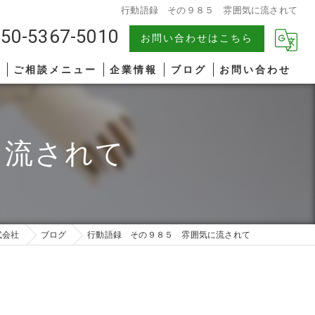
行動語録 その９８５ 雰囲気に流されて
50-5367-5010
お問い合わせはこちら
報
ご相談メニュー
企業情報
ブログ
お問い合わせ
中小企業
漫画特集
に流されて
AIコンサルティング
著書一覧
管理職研修
リーダーシップ
式会社
ブログ
行動語録 その９８５ 雰囲気に流されて
ファシリテーション
コミュニケーション
オンライン研修