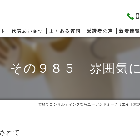
0
プト
代表あいさつ
よくある質問
受講者の声
新着情
 その９８５ 雰囲気
宮崎でコンサルティングならユーアンドミークリエイト株
流されて