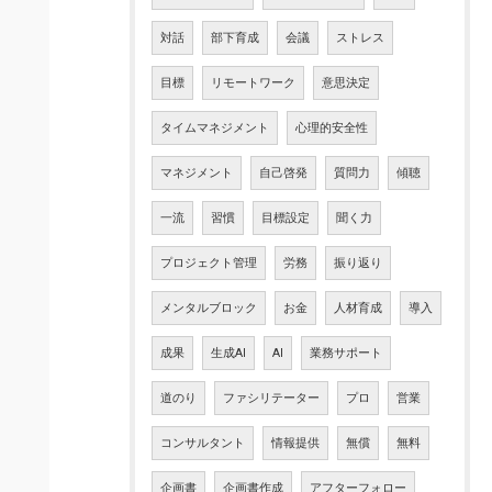
対話
部下育成
会議
ストレス
目標
リモートワーク
意思決定
タイムマネジメント
心理的安全性
マネジメント
自己啓発
質問力
傾聴
一流
習慣
目標設定
聞く力
プロジェクト管理
労務
振り返り
メンタルブロック
お金
人材育成
導入
成果
生成AI
AI
業務サポート
道のり
ファシリテーター
プロ
営業
コンサルタント
情報提供
無償
無料
企画書
企画書作成
アフターフォロー