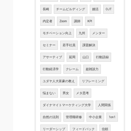
長崎
チームビルディング
婚活
OJT
内定者
Zoom
講師
KPI
モチベーション向上
九州
メンター
セミナー
若手社員
課題解決
アサーティブ
延岡
山口
行動語録
行動経済学
クレーム
超雑談力
ユダヤ人大富豪の教え
リフレーミング
悩まない
男女
メタ思考
ダイナマイトマーケティング大学
人間関係
自然の法則
管理職研修
中小企業
1on1
リーダーシップ
フィードバック
信頼