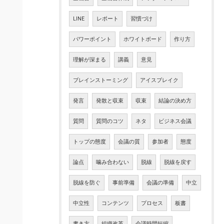
LINE
レポート
習慣づけ
パワーポイント
ホワイトボード
作り方
理解が深まる
講義
意見
ブレインストーミング
アイスブレイク
発言
発散と収束
収束
結論の決め方
質問
質問のコツ
ネタ
ビジネス会議
トップの態度
会議の質
参加者
態度
論点
噛み合わない
脱線
脱線を戻す
脱線を防ぐ
事前準備
会議の準備
中立
中立性
コンテンツ
プロセス
板書
書き方
組織改革
会議時間短縮