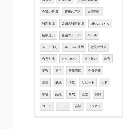
会議の時間
短縮の秘訣
会議時間
時間管理
会議の時間管理
困ったちゃん
猛獣使い
会議のルール
ルール
ルール作り
ルールの運用
意見の対立
合意形成
カッコいい
振る舞い
教育
場数
適正
研修講師
企業研修
個性
解説
印象
リピート
人材
環境
組織
育成
経営
発揮
ゴール
チーム
会話
ビジネス