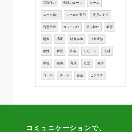
猛獣使い
会議のルール
ルール
ルール作り
ルールの運用
意見の対立
合意形成
カッコいい
振る舞い
教育
場数
適正
研修講師
企業研修
個性
解説
印象
リピート
人材
環境
組織
育成
経営
発揮
ゴール
チーム
会話
ビジネス
コミュニケーションで、