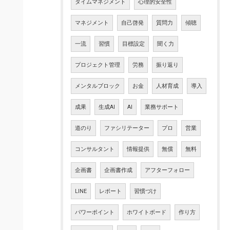
タイムマネジメント
心理的安全性
マネジメント
自己啓発
質問力
傾聴
一流
習慣
目標設定
聞く力
プロジェクト管理
労務
振り返り
メンタルブロック
お金
人材育成
導入
成果
生成AI
AI
業務サポート
道のり
ファシリテーター
プロ
営業
コンサルタント
情報提供
無償
無料
企画書
企画書作成
アフターフォロー
LINE
レポート
習慣づけ
パワーポイント
ホワイトボード
作り方