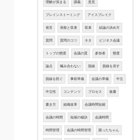
理解が深まる
講義
意見
ブレインストーミング
アイスブレイク
発言
発散と収束
収束
結論の決め方
質問
質問のコツ
ネタ
ビジネス会議
トップの態度
会議の質
参加者
態度
論点
噛み合わない
脱線
脱線を戻す
脱線を防ぐ
事前準備
会議の準備
中立
中立性
コンテンツ
プロセス
板書
書き方
組織改革
会議時間短縮
会議の時間
短縮の秘訣
会議時間
時間管理
会議の時間管理
困ったちゃん