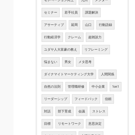
モチベーション向上
九州
メンター
セミナー
若手社員
課題解決
アサーティブ
延岡
山口
行動語録
行動経済学
クレーム
超雑談力
ユダヤ人大富豪の教え
リフレーミング
悩まない
男女
メタ思考
ダイナマイトマーケティング大学
人間関係
自然の法則
管理職研修
中小企業
1on1
リーダーシップ
フィードバック
信頼
対話
部下育成
会議
ストレス
目標
リモートワーク
意思決定