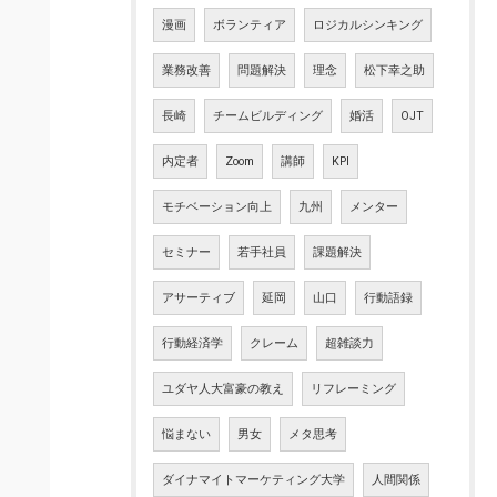
漫画
ボランティア
ロジカルシンキング
業務改善
問題解決
理念
松下幸之助
長崎
チームビルディング
婚活
OJT
内定者
Zoom
講師
KPI
モチベーション向上
九州
メンター
セミナー
若手社員
課題解決
アサーティブ
延岡
山口
行動語録
行動経済学
クレーム
超雑談力
ユダヤ人大富豪の教え
リフレーミング
悩まない
男女
メタ思考
ダイナマイトマーケティング大学
人間関係