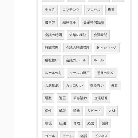
中立性
コンテンツ
プロセス
板書
書き方
組織改革
会議時間短縮
会議の時間
短縮の秘訣
会議時間
時間管理
会議の時間管理
困ったちゃん
猛獣使い
会議のルール
ルール
ルール作り
ルールの運用
意見の対立
合意形成
カッコいい
振る舞い
教育
場数
適正
研修講師
企業研修
個性
解説
印象
リピート
人材
環境
組織
育成
経営
発揮
ゴール
チーム
会話
ビジネス