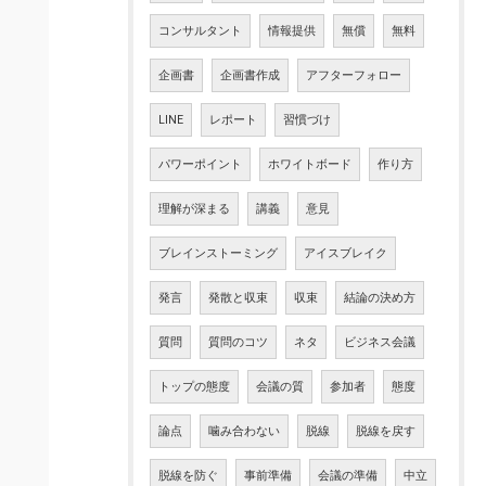
コンサルタント
情報提供
無償
無料
企画書
企画書作成
アフターフォロー
LINE
レポート
習慣づけ
パワーポイント
ホワイトボード
作り方
理解が深まる
講義
意見
ブレインストーミング
アイスブレイク
発言
発散と収束
収束
結論の決め方
質問
質問のコツ
ネタ
ビジネス会議
トップの態度
会議の質
参加者
態度
論点
噛み合わない
脱線
脱線を戻す
脱線を防ぐ
事前準備
会議の準備
中立