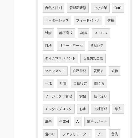
自然の法則
管理職研修
中小企業
1on1
リーダーシップ
フィードバック
信頼
対話
部下育成
会議
ストレス
目標
リモートワーク
意思決定
タイムマネジメント
心理的安全性
マネジメント
自己啓発
質問力
傾聴
一流
習慣
目標設定
聞く力
プロジェクト管理
労務
振り返り
メンタルブロック
お金
人材育成
導入
成果
生成AI
AI
業務サポート
道のり
ファシリテーター
プロ
営業