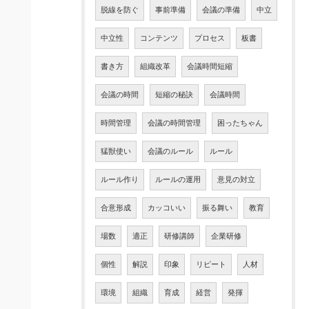
脱線を防ぐ
事前準備
会議の準備
中立
中立性
コンテンツ
プロセス
板書
書き方
組織改革
会議時間短縮
会議の時間
短縮の秘訣
会議時間
時間管理
会議の時間管理
困ったちゃん
猛獣使い
会議のルール
ルール
ルール作り
ルールの運用
意見の対立
合意形成
カッコいい
振る舞い
教育
場数
適正
研修講師
企業研修
個性
解説
印象
リピート
人材
環境
組織
育成
経営
発揮