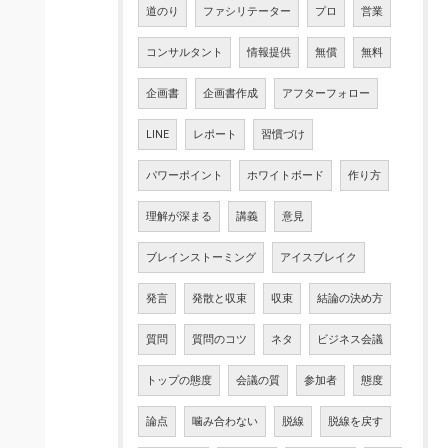
道のり
ファシリテーター
プロ
営業
コンサルタント
情報提供
無償
無料
企画書
企画書作成
アフターフォロー
LINE
レポート
習慣づけ
パワーポイント
ホワイトボード
作り方
理解が深まる
講義
意見
ブレインストーミング
アイスブレイク
発言
発散と収束
収束
結論の決め方
質問
質問のコツ
ネタ
ビジネス会議
トップの態度
会議の質
参加者
態度
論点
噛み合わない
脱線
脱線を戻す