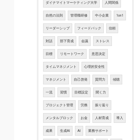
ダイナマイトマーケティング大学
人間関係
自然の法則
管理職研修
中小企業
1on1
リーダーシップ
フィードバック
信頼
対話
部下育成
会議
ストレス
目標
リモートワーク
意思決定
タイムマネジメント
心理的安全性
マネジメント
自己啓発
質問力
傾聴
一流
習慣
目標設定
聞く力
プロジェクト管理
労務
振り返り
メンタルブロック
お金
人材育成
導入
成果
生成AI
AI
業務サポート