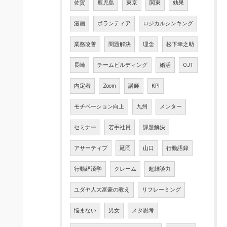
佐賀
鹿児島
東京
関東
効果
漫画
ボランティア
ロジカルシンキング
業務改善
問題解決
理念
松下幸之助
長崎
チームビルディング
婚活
OJT
内定者
Zoom
講師
KPI
モチベーション向上
九州
メンター
セミナー
若手社員
課題解決
アサーティブ
延岡
山口
行動語録
行動経済学
クレーム
超雑談力
ユダヤ人大富豪の教え
リフレーミング
悩まない
男女
メタ思考