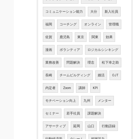
コミュニケーション能力
大分
新入社員
福岡
コーチング
オンライン
管理職
佐賀
鹿児島
東京
関東
効果
漫画
ボランティア
ロジカルシンキング
業務改善
問題解決
理念
松下幸之助
長崎
チームビルディング
婚活
OJT
内定者
Zoom
講師
KPI
モチベーション向上
九州
メンター
セミナー
若手社員
課題解決
アサーティブ
延岡
山口
行動語録
行動経済学
クレーム
超雑談力