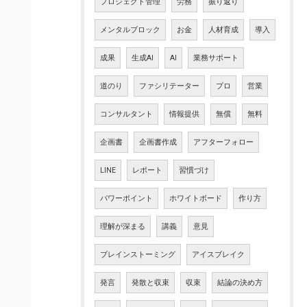
プロジェクト管理
労務
振り返り
メンタルブロック
お金
人材育成
導入
成果
生成AI
AI
業務サポート
道のり
ファシリテーター
プロ
営業
コンサルタント
情報提供
無償
無料
企画書
企画書作成
アフターフォロー
LINE
レポート
習慣づけ
パワーポイント
ホワイトボード
作り方
理解が深まる
講義
意見
ブレインストーミング
アイスブレイク
発言
発散と収束
収束
結論の決め方