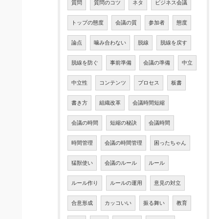
質問
質問のコツ
ネタ
ビジネス会議
トップの態度
会議の質
参加者
態度
論点
噛み合わない
脱線
脱線を戻す
脱線を防ぐ
事前準備
会議の準備
中立
中立性
コンテンツ
プロセス
板書
書き方
組織改革
会議時間短縮
会議の時間
短縮の秘訣
会議時間
時間管理
会議の時間管理
困ったちゃん
猛獣使い
会議のルール
ルール
ルール作り
ルールの運用
意見の対立
合意形成
カッコいい
振る舞い
教育