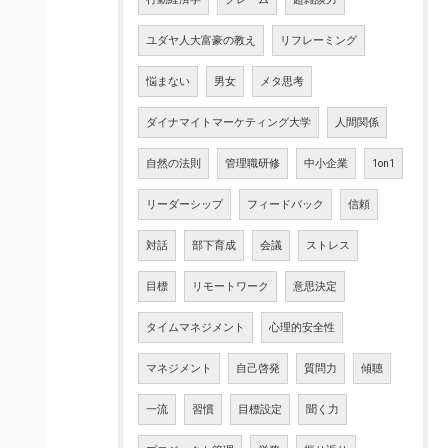
ユダヤ人大富豪の教え
リフレーミング
悩まない
男女
メタ思考
ダイナマイトマーケティング大学
人間関係
自然の法則
管理職研修
中小企業
1on1
リーダーシップ
フィードバック
信頼
対話
部下育成
会議
ストレス
目標
リモートワーク
意思決定
タイムマネジメント
心理的安全性
マネジメント
自己啓発
質問力
傾聴
一流
習慣
目標設定
聞く力