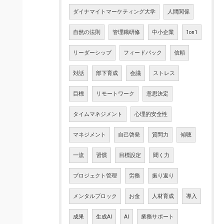
ダイナマイトマーケティング大学
人間関係
自然の法則
管理職研修
中小企業
1on1
リーダーシップ
フィードバック
信頼
対話
部下育成
会議
ストレス
目標
リモートワーク
意思決定
タイムマネジメント
心理的安全性
マネジメント
自己啓発
質問力
傾聴
一流
習慣
目標設定
聞く力
プロジェクト管理
労務
振り返り
メンタルブロック
お金
人材育成
導入
成果
生成AI
AI
業務サポート