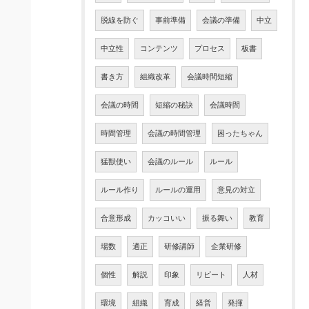
脱線を防ぐ
事前準備
会議の準備
中立
中立性
コンテンツ
プロセス
板書
書き方
組織改革
会議時間短縮
会議の時間
短縮の秘訣
会議時間
時間管理
会議の時間管理
困ったちゃん
猛獣使い
会議のルール
ルール
ルール作り
ルールの運用
意見の対立
合意形成
カッコいい
振る舞い
教育
場数
適正
研修講師
企業研修
個性
解説
印象
リピート
人材
環境
組織
育成
経営
発揮