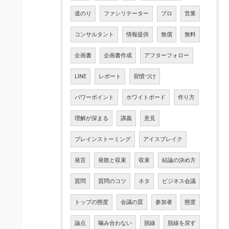
道のり
ファシリテーター
プロ
営業
コンサルタント
情報提供
無償
無料
企画書
企画書作成
アフターフォロー
LINE
レポート
習慣づけ
パワーポイント
ホワイトボード
作り方
理解が深まる
講義
意見
ブレインストーミング
アイスブレイク
発言
発散と収束
収束
結論の決め方
質問
質問のコツ
ネタ
ビジネス会議
トップの態度
会議の質
参加者
態度
論点
噛み合わない
脱線
脱線を戻す