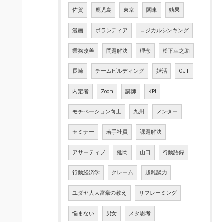
佐賀
鹿児島
東京
関東
効果
漫画
ボランティア
ロジカルシンキング
業務改善
問題解決
理念
松下幸之助
長崎
チームビルディング
婚活
OJT
内定者
Zoom
講師
KPI
モチベーション向上
九州
メンター
セミナー
若手社員
課題解決
アサーティブ
延岡
山口
行動語録
行動経済学
クレーム
超雑談力
ユダヤ人大富豪の教え
リフレーミング
悩まない
男女
メタ思考