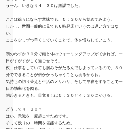
う〜ん、いきなり４：３０は無謀でした。
ここは徐々にならす意味でも、５：３０から始めてみよう。
しかし、世間一般的に見ても６時起床というのは遅い方ではな
い。
ここを少しずつ早くしていくことで、体を慣らしていこう。
朝のわずか３０分で頭と体のウォーミングアップができれば、一
日がすがすがしく過ごせそう。
夜、仕事をしていても脳みそがたるんでしまっているので、３０
分でできることが倍かかっちゃうこともあるからね。
気持ちの切り替えと生活のメリハリ、そして早寝をすることで一
日の効率化を図る。
朝起きるときも、目覚ましは５：３０と４：３０にかける。
どうして４：３０？
はい、意識を一度起こすためです。
そして残りの一時間を堪能するため。