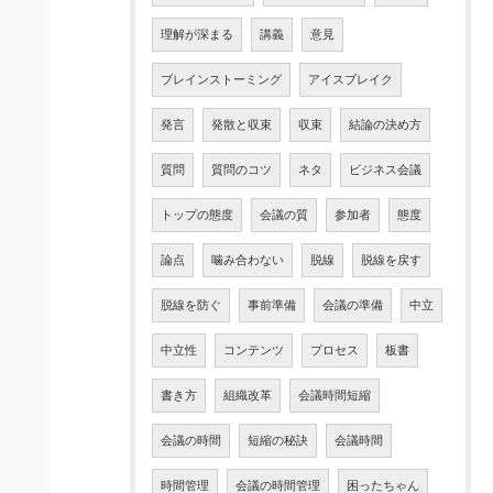
理解が深まる
講義
意見
ブレインストーミング
アイスブレイク
発言
発散と収束
収束
結論の決め方
質問
質問のコツ
ネタ
ビジネス会議
トップの態度
会議の質
参加者
態度
論点
噛み合わない
脱線
脱線を戻す
脱線を防ぐ
事前準備
会議の準備
中立
中立性
コンテンツ
プロセス
板書
書き方
組織改革
会議時間短縮
会議の時間
短縮の秘訣
会議時間
時間管理
会議の時間管理
困ったちゃん