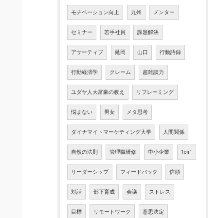
モチベーション向上
九州
メンター
セミナー
若手社員
課題解決
アサーティブ
延岡
山口
行動語録
行動経済学
クレーム
超雑談力
ユダヤ人大富豪の教え
リフレーミング
悩まない
男女
メタ思考
ダイナマイトマーケティング大学
人間関係
自然の法則
管理職研修
中小企業
1on1
リーダーシップ
フィードバック
信頼
対話
部下育成
会議
ストレス
目標
リモートワーク
意思決定