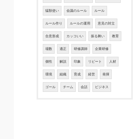
猛獣使い
会議のルール
ルール
ルール作り
ルールの運用
意見の対立
合意形成
カッコいい
振る舞い
教育
場数
適正
研修講師
企業研修
個性
解説
印象
リピート
人材
環境
組織
育成
経営
発揮
ゴール
チーム
会話
ビジネス