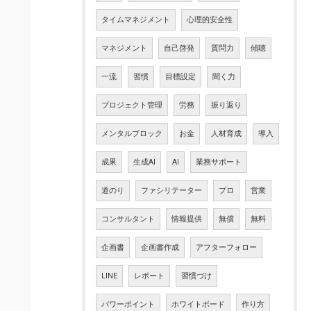
タイムマネジメント
心理的安全性
マネジメント
自己啓発
質問力
傾聴
一流
習慣
目標設定
聞く力
プロジェクト管理
労務
振り返り
メンタルブロック
お金
人材育成
導入
成果
生成AI
AI
業務サポート
道のり
ファシリテーター
プロ
営業
コンサルタント
情報提供
無償
無料
企画書
企画書作成
アフターフォロー
LINE
レポート
習慣づけ
パワーポイント
ホワイトボード
作り方