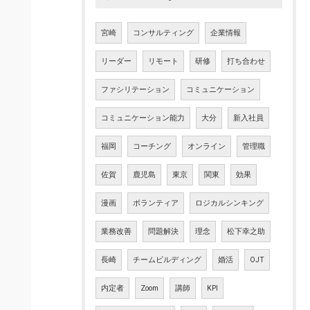
宮崎
コンサルティング
企業情報
リーダー
リモート
研修
打ち合わせ
ファシリテーション
コミュニケーション
コミュニケーション能力
大分
新入社員
福岡
コーチング
オンライン
管理職
佐賀
鹿児島
東京
関東
効果
漫画
ボランティア
ロジカルシンキング
業務改善
問題解決
理念
松下幸之助
長崎
チームビルディング
婚活
OJT
内定者
Zoom
講師
KPI