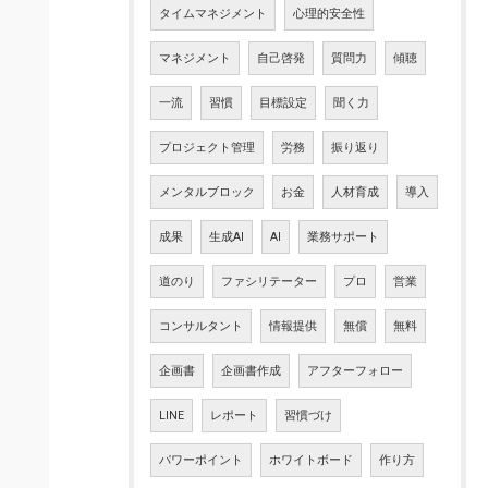
タイムマネジメント
心理的安全性
マネジメント
自己啓発
質問力
傾聴
一流
習慣
目標設定
聞く力
プロジェクト管理
労務
振り返り
メンタルブロック
お金
人材育成
導入
成果
生成AI
AI
業務サポート
道のり
ファシリテーター
プロ
営業
コンサルタント
情報提供
無償
無料
企画書
企画書作成
アフターフォロー
LINE
レポート
習慣づけ
パワーポイント
ホワイトボード
作り方