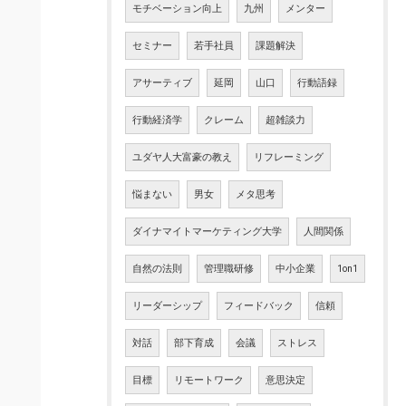
モチベーション向上
九州
メンター
セミナー
若手社員
課題解決
アサーティブ
延岡
山口
行動語録
行動経済学
クレーム
超雑談力
ユダヤ人大富豪の教え
リフレーミング
悩まない
男女
メタ思考
ダイナマイトマーケティング大学
人間関係
自然の法則
管理職研修
中小企業
1on1
リーダーシップ
フィードバック
信頼
対話
部下育成
会議
ストレス
目標
リモートワーク
意思決定