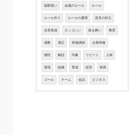
猛獣使い
会議のルール
ルール
ルール作り
ルールの運用
意見の対立
合意形成
カッコいい
振る舞い
教育
場数
適正
研修講師
企業研修
個性
解説
印象
リピート
人材
環境
組織
育成
経営
発揮
ゴール
チーム
会話
ビジネス