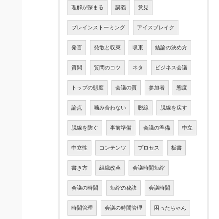
理解が深まる
講義
意見
ブレインストーミング
アイスブレイク
発言
発散と収束
収束
結論の決め方
質問
質問のコツ
ネタ
ビジネス会議
トップの態度
会議の質
参加者
態度
論点
噛み合わない
脱線
脱線を戻す
脱線を防ぐ
事前準備
会議の準備
中立
中立性
コンテンツ
プロセス
板書
書き方
組織改革
会議時間短縮
会議の時間
短縮の秘訣
会議時間
時間管理
会議の時間管理
困ったちゃん