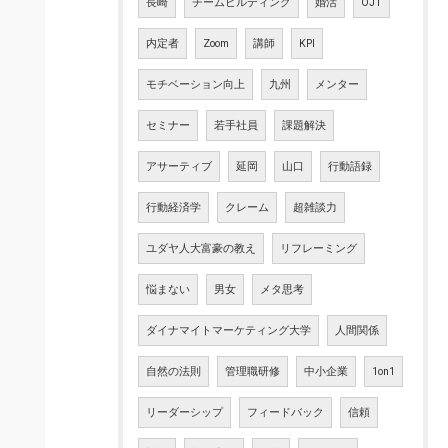
長崎
チームビルディング
婚活
OJT
内定者
Zoom
講師
KPI
モチベーション向上
九州
メンター
セミナー
若手社員
課題解決
アサーティブ
延岡
山口
行動語録
行動経済学
クレーム
超雑談力
ユダヤ人大富豪の教え
リフレーミング
悩まない
男女
メタ思考
ダイナマイトマーケティング大学
人間関係
自然の法則
管理職研修
中小企業
1on1
リーダーシップ
フィードバック
信頼