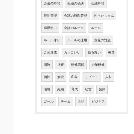
会議の時間
短縮の秘訣
会議時間
時間管理
会議の時間管理
困ったちゃん
猛獣使い
会議のルール
ルール
ルール作り
ルールの運用
意見の対立
合意形成
カッコいい
振る舞い
教育
場数
適正
研修講師
企業研修
個性
解説
印象
リピート
人材
環境
組織
育成
経営
発揮
ゴール
チーム
会話
ビジネス