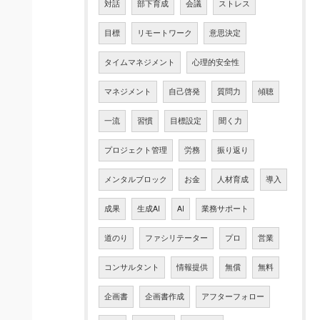
対話
部下育成
会議
ストレス
目標
リモートワーク
意思決定
タイムマネジメント
心理的安全性
マネジメント
自己啓発
質問力
傾聴
一流
習慣
目標設定
聞く力
プロジェクト管理
労務
振り返り
メンタルブロック
お金
人材育成
導入
成果
生成AI
AI
業務サポート
道のり
ファシリテーター
プロ
営業
コンサルタント
情報提供
無償
無料
企画書
企画書作成
アフターフォロー