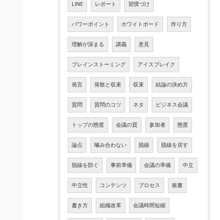
LINE
レポート
習慣づけ
パワーポイント
ホワイトボード
作り方
理解が深まる
講義
意見
ブレインストーミング
アイスブレイク
発言
発散と収束
収束
結論の決め方
質問
質問のコツ
ネタ
ビジネス会議
トップの態度
会議の質
参加者
態度
論点
噛み合わない
脱線
脱線を戻す
脱線を防ぐ
事前準備
会議の準備
中立
中立性
コンテンツ
プロセス
板書
書き方
組織改革
会議時間短縮