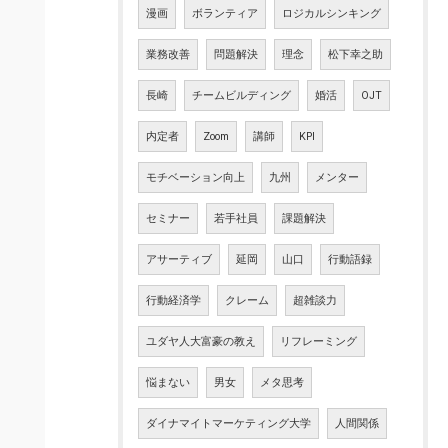
漫画
ボランティア
ロジカルシンキング
業務改善
問題解決
理念
松下幸之助
長崎
チームビルディング
婚活
OJT
内定者
Zoom
講師
KPI
モチベーション向上
九州
メンター
セミナー
若手社員
課題解決
アサーティブ
延岡
山口
行動語録
行動経済学
クレーム
超雑談力
ユダヤ人大富豪の教え
リフレーミング
悩まない
男女
メタ思考
ダイナマイトマーケティング大学
人間関係