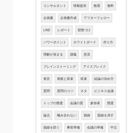
コンサルタント
情報提供
無償
無料
企画書
企画書作成
アフターフォロー
LINE
レポート
習慣づけ
パワーポイント
ホワイトボード
作り方
理解が深まる
講義
意見
ブレインストーミング
アイスブレイク
発言
発散と収束
収束
結論の決め方
質問
質問のコツ
ネタ
ビジネス会議
トップの態度
会議の質
参加者
態度
論点
噛み合わない
脱線
脱線を戻す
脱線を防ぐ
事前準備
会議の準備
中立