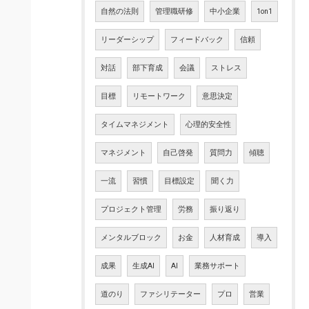
自然の法則
管理職研修
中小企業
1on1
リーダーシップ
フィードバック
信頼
対話
部下育成
会議
ストレス
目標
リモートワーク
意思決定
タイムマネジメント
心理的安全性
マネジメント
自己啓発
質問力
傾聴
一流
習慣
目標設定
聞く力
プロジェクト管理
労務
振り返り
メンタルブロック
お金
人材育成
導入
成果
生成AI
AI
業務サポート
道のり
ファシリテーター
プロ
営業