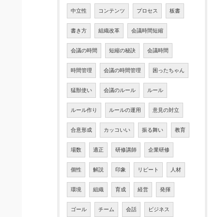
中立性
コンテンツ
プロセス
板書
書き方
組織改革
会議時間短縮
会議の時間
短縮の秘訣
会議時間
時間管理
会議の時間管理
困ったちゃん
猛獣使い
会議のルール
ルール
ルール作り
ルールの運用
意見の対立
合意形成
カッコいい
振る舞い
教育
場数
適正
研修講師
企業研修
個性
解説
印象
リピート
人材
環境
組織
育成
経営
発揮
ゴール
チーム
会話
ビジネス