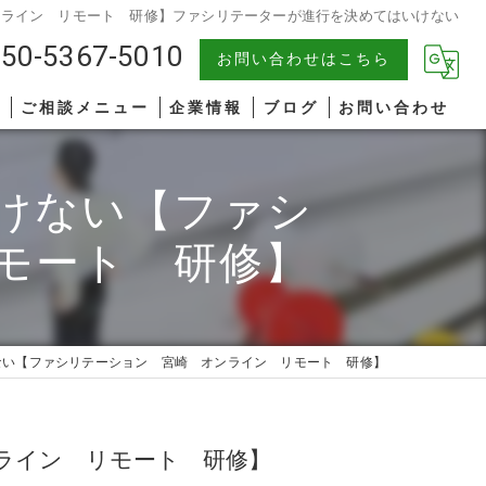
ンライン リモート 研修】ファシリテーターが進行を決めてはいけない
50-5367-5010
お問い合わせはこちら
報
ご相談メニュー
企業情報
ブログ
お問い合わせ
中小企業
漫画特集
けない【ファシ
AIコンサルティング
著書一覧
モート 研修】
管理職研修
リーダーシップ
ない【ファシリテーション 宮崎 オンライン リモート 研修】
ファシリテーション
コミュニケーション
ライン リモート 研修】
オンライン研修