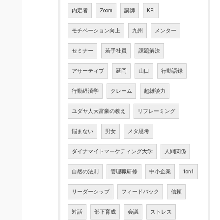
内定者
Zoom
講師
KPI
モチベーション向上
九州
メンター
セミナー
若手社員
課題解決
アサーティブ
延岡
山口
行動語録
行動経済学
クレーム
超雑談力
ユダヤ人大富豪の教え
リフレーミング
悩まない
男女
メタ思考
ダイナマイトマーケティング大学
人間関係
自然の法則
管理職研修
中小企業
1on1
リーダーシップ
フィードバック
信頼
対話
部下育成
会議
ストレス