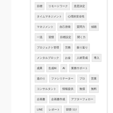
目標
リモートワーク
意思決定
タイムマネジメント
心理的安全性
マネジメント
自己啓発
質問力
傾聴
一流
習慣
目標設定
聞く力
プロジェクト管理
労務
振り返り
メンタルブロック
お金
人材育成
導入
成果
生成AI
AI
業務サポート
道のり
ファシリテーター
プロ
営業
コンサルタント
情報提供
無償
無料
企画書
企画書作成
アフターフォロー
LINE
レポート
習慣づけ