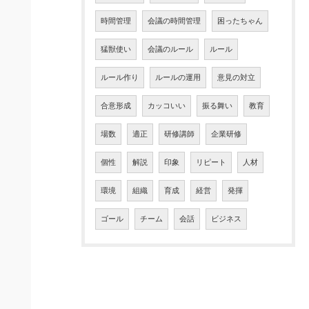
時間管理
会議の時間管理
困ったちゃん
猛獣使い
会議のルール
ルール
ルール作り
ルールの運用
意見の対立
合意形成
カッコいい
振る舞い
教育
場数
適正
研修講師
企業研修
個性
解説
印象
リピート
人材
環境
組織
育成
経営
発揮
ゴール
チーム
会話
ビジネス