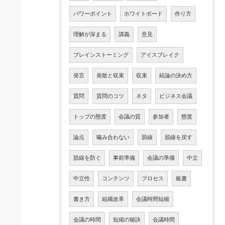
パワーポイント
ホワイトボード
作り方
理解が深まる
講義
意見
ブレインストーミング
アイスブレイク
発言
発散と収束
収束
結論の決め方
質問
質問のコツ
ネタ
ビジネス会議
トップの態度
会議の質
参加者
態度
論点
噛み合わない
脱線
脱線を戻す
脱線を防ぐ
事前準備
会議の準備
中立
中立性
コンテンツ
プロセス
板書
書き方
組織改革
会議時間短縮
会議の時間
短縮の秘訣
会議時間