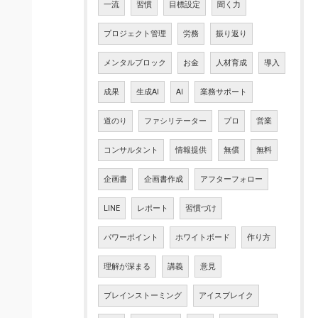
一流
習慣
目標設定
聞く力
プロジェクト管理
労務
振り返り
メンタルブロック
お金
人材育成
導入
成果
生成AI
AI
業務サポート
道のり
ファシリテーター
プロ
営業
コンサルタント
情報提供
無償
無料
企画書
企画書作成
アフターフォロー
LINE
レポート
習慣づけ
パワーポイント
ホワイトボード
作り方
理解が深まる
講義
意見
ブレインストーミング
アイスブレイク