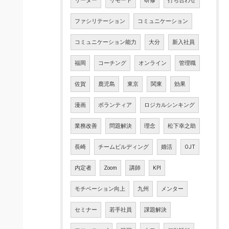
リーダー
リモート
研修
打ち合わせ
ファシリテーション
コミュニケーション
コミュニケーション能力
大分
新入社員
福岡
コーチング
オンライン
管理職
佐賀
鹿児島
東京
関東
効果
漫画
ボランティア
ロジカルシンキング
業務改善
問題解決
理念
松下幸之助
長崎
チームビルディング
婚活
OJT
内定者
Zoom
講師
KPI
モチベーション向上
九州
メンター
セミナー
若手社員
課題解決