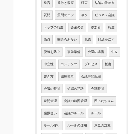
発言
発散と収束
収束
結論の決め方
質問
質問のコツ
ネタ
ビジネス会議
トップの態度
会議の質
参加者
態度
論点
噛み合わない
脱線
脱線を戻す
脱線を防ぐ
事前準備
会議の準備
中立
中立性
コンテンツ
プロセス
板書
書き方
組織改革
会議時間短縮
会議の時間
短縮の秘訣
会議時間
時間管理
会議の時間管理
困ったちゃん
猛獣使い
会議のルール
ルール
ルール作り
ルールの運用
意見の対立