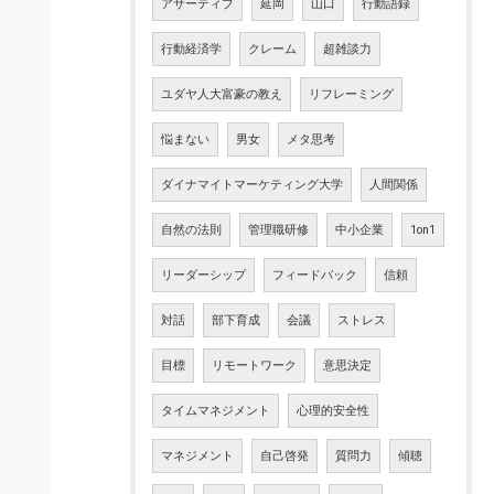
アサーティブ
延岡
山口
行動語録
行動経済学
クレーム
超雑談力
ユダヤ人大富豪の教え
リフレーミング
悩まない
男女
メタ思考
ダイナマイトマーケティング大学
人間関係
自然の法則
管理職研修
中小企業
1on1
リーダーシップ
フィードバック
信頼
対話
部下育成
会議
ストレス
目標
リモートワーク
意思決定
タイムマネジメント
心理的安全性
マネジメント
自己啓発
質問力
傾聴