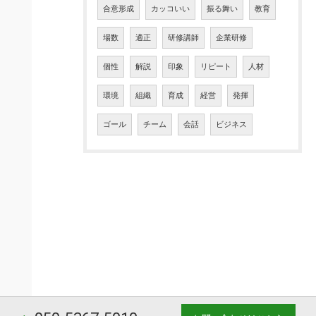
合意形成
カッコいい
振る舞い
教育
場数
適正
研修講師
企業研修
個性
解説
印象
リピート
人材
環境
組織
育成
経営
発揮
ゴール
チーム
会話
ビジネス