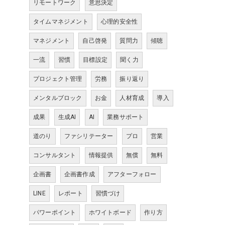
リモートワーク
意思決定
タイムマネジメント
心理的安全性
マネジメント
自己啓発
質問力
傾聴
一流
習慣
目標設定
聞く力
プロジェクト管理
労務
振り返り
メンタルブロック
お金
人材育成
導入
成果
生成AI
AI
業務サポート
道のり
ファシリテーター
プロ
営業
コンサルタント
情報提供
無償
無料
企画書
企画書作成
アフターフォロー
LINE
レポート
習慣づけ
パワーポイント
ホワイトボード
作り方