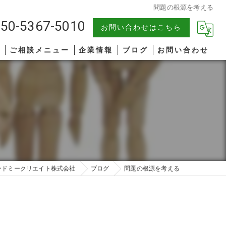
問題の根源を考える
50-5367-5010
お問い合わせはこちら
報
ご相談メニュー
企業情報
ブログ
お問い合わせ
中小企業
漫画特集
AIコンサルティング
著書一覧
管理職研修
リーダーシップ
ンドミークリエイト株式会社
ブログ
問題の根源を考える
ファシリテーション
コミュニケーション
オンライン研修