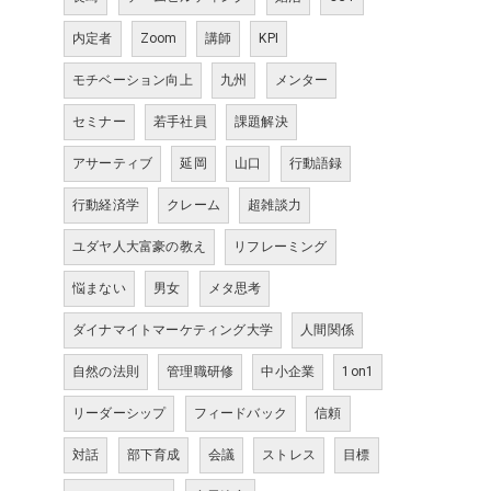
内定者
Zoom
講師
KPI
モチベーション向上
九州
メンター
セミナー
若手社員
課題解決
アサーティブ
延岡
山口
行動語録
行動経済学
クレーム
超雑談力
ユダヤ人大富豪の教え
リフレーミング
悩まない
男女
メタ思考
ダイナマイトマーケティング大学
人間関係
自然の法則
管理職研修
中小企業
1on1
リーダーシップ
フィードバック
信頼
対話
部下育成
会議
ストレス
目標