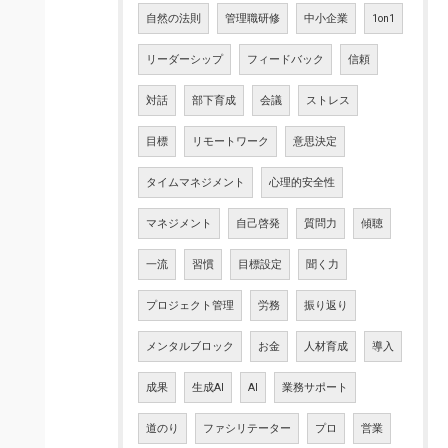
自然の法則
管理職研修
中小企業
1on1
リーダーシップ
フィードバック
信頼
対話
部下育成
会議
ストレス
目標
リモートワーク
意思決定
タイムマネジメント
心理的安全性
マネジメント
自己啓発
質問力
傾聴
一流
習慣
目標設定
聞く力
プロジェクト管理
労務
振り返り
メンタルブロック
お金
人材育成
導入
成果
生成AI
AI
業務サポート
道のり
ファシリテーター
プロ
営業