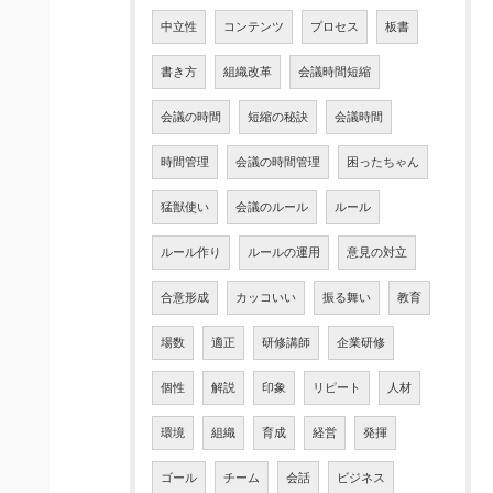
中立性
コンテンツ
プロセス
板書
書き方
組織改革
会議時間短縮
会議の時間
短縮の秘訣
会議時間
時間管理
会議の時間管理
困ったちゃん
猛獣使い
会議のルール
ルール
ルール作り
ルールの運用
意見の対立
合意形成
カッコいい
振る舞い
教育
場数
適正
研修講師
企業研修
個性
解説
印象
リピート
人材
環境
組織
育成
経営
発揮
ゴール
チーム
会話
ビジネス