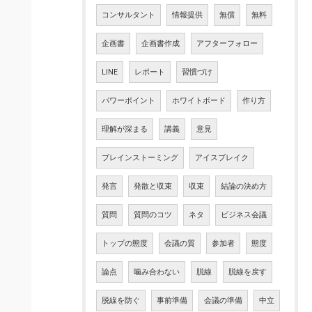
コンサルタント
情報提供
無償
無料
企画書
企画書作成
アフターフォロー
LINE
レポート
習慣づけ
パワーポイント
ホワイトボード
作り方
理解が深まる
講義
意見
ブレインストーミング
アイスブレイク
発言
発散と収束
収束
結論の決め方
質問
質問のコツ
ネタ
ビジネス会議
トップの態度
会議の質
参加者
態度
論点
噛み合わない
脱線
脱線を戻す
脱線を防ぐ
事前準備
会議の準備
中立