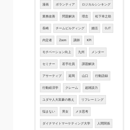
漫画
ボランティア
ロジカルシンキング
業務改善
問題解決
理念
松下幸之助
長崎
チームビルディング
婚活
OJT
内定者
Zoom
講師
KPI
モチベーション向上
九州
メンター
セミナー
若手社員
課題解決
アサーティブ
延岡
山口
行動語録
行動経済学
クレーム
超雑談力
ユダヤ人大富豪の教え
リフレーミング
悩まない
男女
メタ思考
ダイナマイトマーケティング大学
人間関係