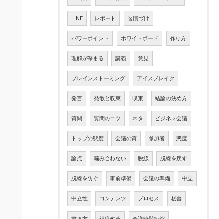
LINE
レポート
習慣づけ
パワーポイント
ホワイトボード
作り方
理解が深まる
講義
意見
ブレインストーミング
アイスブレイク
発言
発散と収束
収束
結論の決め方
質問
質問のコツ
ネタ
ビジネス会議
トップの態度
会議の質
参加者
態度
論点
噛み合わない
脱線
脱線を戻す
脱線を防ぐ
事前準備
会議の準備
中立
中立性
コンテンツ
プロセス
板書
書き方
組織改革
会議時間短縮