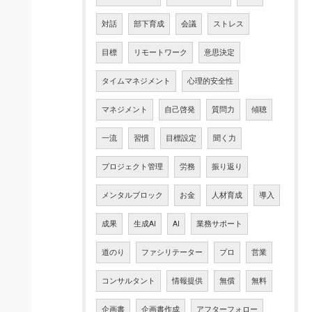
対話
部下育成
会議
ストレス
目標
リモートワーク
意思決定
タイムマネジメント
心理的安全性
マネジメント
自己啓発
質問力
傾聴
一流
習慣
目標設定
聞く力
プロジェクト管理
労務
振り返り
メンタルブロック
お金
人材育成
導入
成果
生成AI
AI
業務サポート
道のり
ファシリテーター
プロ
営業
コンサルタント
情報提供
無償
無料
企画書
企画書作成
アフターフォロー