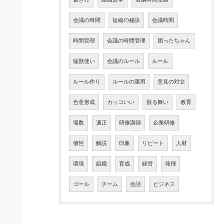
会議の時間
短縮の秘訣
会議時間
時間管理
会議の時間管理
困ったちゃん
猛獣使い
会議のルール
ルール
ルール作り
ルールの運用
意見の対立
合意形成
カッコいい
振る舞い
教育
場数
適正
研修講師
企業研修
個性
解説
印象
リピート
人材
環境
組織
育成
経営
発揮
ゴール
チーム
会話
ビジネス