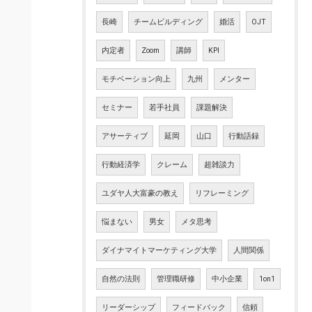
長崎
チームビルディング
婚活
OJT
内定者
Zoom
講師
KPI
モチベーション向上
九州
メンター
セミナー
若手社員
課題解決
アサーティブ
延岡
山口
行動語録
行動経済学
クレーム
超雑談力
ユダヤ人大富豪の教え
リフレーミング
悩まない
男女
メタ思考
ダイナマイトマーケティング大学
人間関係
自然の法則
管理職研修
中小企業
1on1
リーダーシップ
フィードバック
信頼