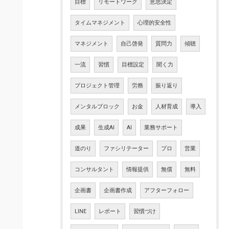
目標
リモートワーク
意思決定
タイムマネジメント
心理的安全性
マネジメント
自己啓発
質問力
傾聴
一流
習慣
目標設定
聞く力
プロジェクト管理
労務
振り返り
メンタルブロック
お金
人材育成
導入
成果
生成AI
AI
業務サポート
道のり
ファシリテーター
プロ
営業
コンサルタント
情報提供
無償
無料
企画書
企画書作成
アフターフォロー
LINE
レポート
習慣づけ