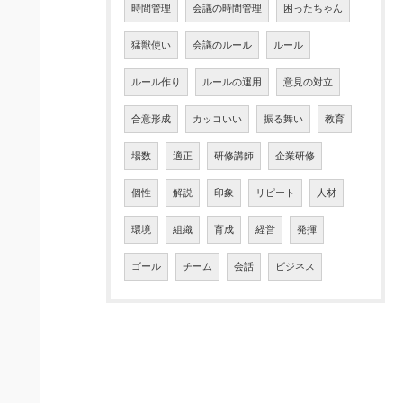
時間管理
会議の時間管理
困ったちゃん
猛獣使い
会議のルール
ルール
ルール作り
ルールの運用
意見の対立
合意形成
カッコいい
振る舞い
教育
場数
適正
研修講師
企業研修
個性
解説
印象
リピート
人材
環境
組織
育成
経営
発揮
ゴール
チーム
会話
ビジネス