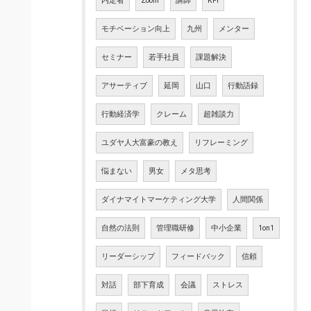
内定者
Zoom
講師
KPI
モチベーション向上
九州
メンター
セミナー
若手社員
課題解決
アサーティブ
延岡
山口
行動語録
行動経済学
クレーム
超雑談力
ユダヤ人大富豪の教え
リフレーミング
悩まない
男女
メタ思考
ダイナマイトマーケティング大学
人間関係
自然の法則
管理職研修
中小企業
1on1
リーダーシップ
フィードバック
信頼
対話
部下育成
会議
ストレス