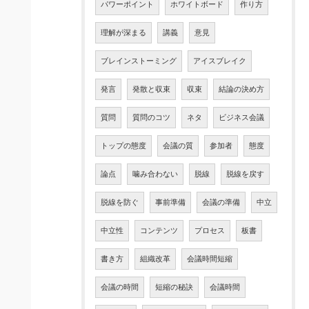
パワーポイント
ホワイトボード
作り方
理解が深まる
講義
意見
ブレインストーミング
アイスブレイク
発言
発散と収束
収束
結論の決め方
質問
質問のコツ
ネタ
ビジネス会議
トップの態度
会議の質
参加者
態度
論点
噛み合わない
脱線
脱線を戻す
脱線を防ぐ
事前準備
会議の準備
中立
中立性
コンテンツ
プロセス
板書
書き方
組織改革
会議時間短縮
会議の時間
短縮の秘訣
会議時間