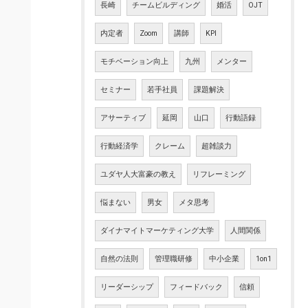
長崎
チームビルディング
婚活
OJT
内定者
Zoom
講師
KPI
モチベーション向上
九州
メンター
セミナー
若手社員
課題解決
アサーティブ
延岡
山口
行動語録
行動経済学
クレーム
超雑談力
ユダヤ人大富豪の教え
リフレーミング
悩まない
男女
メタ思考
ダイナマイトマーケティング大学
人間関係
自然の法則
管理職研修
中小企業
1on1
リーダーシップ
フィードバック
信頼