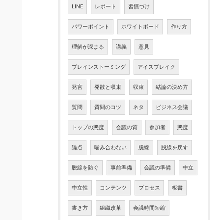
LINE
レポート
習慣づけ
パワーポイント
ホワイトボード
作り方
理解が深まる
講義
意見
ブレインストーミング
アイスブレイク
発言
発散と収束
収束
結論の決め方
質問
質問のコツ
ネタ
ビジネス会議
トップの態度
会議の質
参加者
態度
論点
噛み合わない
脱線
脱線を戻す
脱線を防ぐ
事前準備
会議の準備
中立
中立性
コンテンツ
プロセス
板書
書き方
組織改革
会議時間短縮