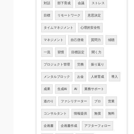
対話
部下育成
会議
ストレス
目標
リモートワーク
意思決定
タイムマネジメント
心理的安全性
マネジメント
自己啓発
質問力
傾聴
一流
習慣
目標設定
聞く力
プロジェクト管理
労務
振り返り
メンタルブロック
お金
人材育成
導入
成果
生成AI
AI
業務サポート
道のり
ファシリテーター
プロ
営業
コンサルタント
情報提供
無償
無料
企画書
企画書作成
アフターフォロー