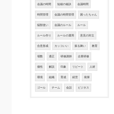
会議の時間
短縮の秘訣
会議時間
時間管理
会議の時間管理
困ったちゃん
猛獣使い
会議のルール
ルール
ルール作り
ルールの運用
意見の対立
合意形成
カッコいい
振る舞い
教育
場数
適正
研修講師
企業研修
個性
解説
印象
リピート
人材
環境
組織
育成
経営
発揮
ゴール
チーム
会話
ビジネス