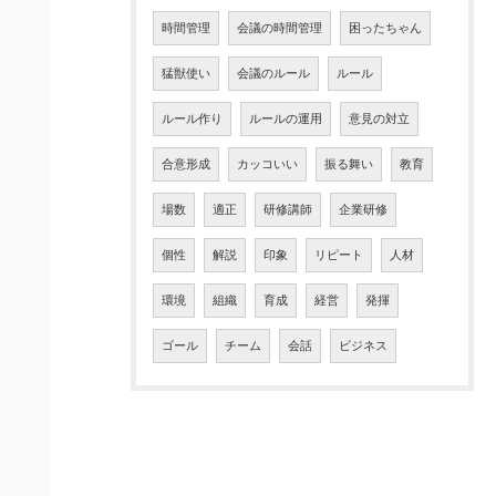
時間管理
会議の時間管理
困ったちゃん
猛獣使い
会議のルール
ルール
ルール作り
ルールの運用
意見の対立
合意形成
カッコいい
振る舞い
教育
場数
適正
研修講師
企業研修
個性
解説
印象
リピート
人材
環境
組織
育成
経営
発揮
ゴール
チーム
会話
ビジネス