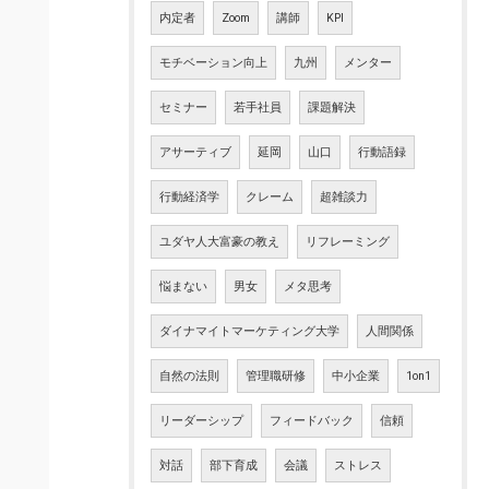
内定者
Zoom
講師
KPI
モチベーション向上
九州
メンター
セミナー
若手社員
課題解決
アサーティブ
延岡
山口
行動語録
行動経済学
クレーム
超雑談力
ユダヤ人大富豪の教え
リフレーミング
悩まない
男女
メタ思考
ダイナマイトマーケティング大学
人間関係
自然の法則
管理職研修
中小企業
1on1
リーダーシップ
フィードバック
信頼
対話
部下育成
会議
ストレス