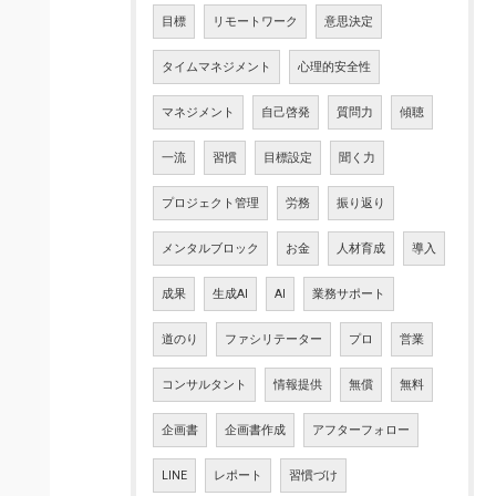
目標
リモートワーク
意思決定
タイムマネジメント
心理的安全性
マネジメント
自己啓発
質問力
傾聴
一流
習慣
目標設定
聞く力
プロジェクト管理
労務
振り返り
メンタルブロック
お金
人材育成
導入
成果
生成AI
AI
業務サポート
道のり
ファシリテーター
プロ
営業
コンサルタント
情報提供
無償
無料
企画書
企画書作成
アフターフォロー
LINE
レポート
習慣づけ