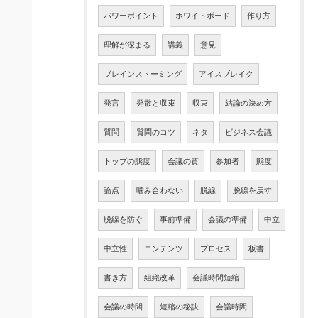
パワーポイント
ホワイトボード
作り方
理解が深まる
講義
意見
ブレインストーミング
アイスブレイク
発言
発散と収束
収束
結論の決め方
質問
質問のコツ
ネタ
ビジネス会議
トップの態度
会議の質
参加者
態度
論点
噛み合わない
脱線
脱線を戻す
脱線を防ぐ
事前準備
会議の準備
中立
中立性
コンテンツ
プロセス
板書
書き方
組織改革
会議時間短縮
会議の時間
短縮の秘訣
会議時間