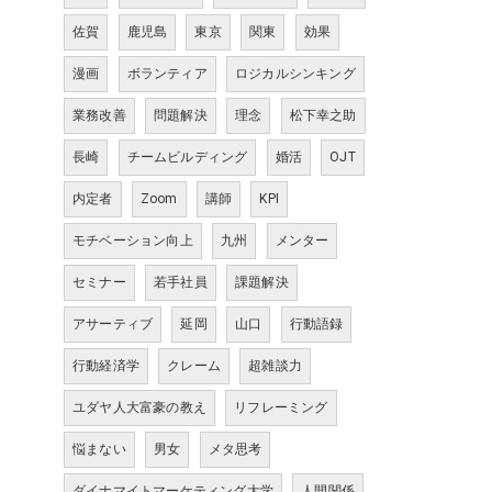
佐賀
鹿児島
東京
関東
効果
漫画
ボランティア
ロジカルシンキング
業務改善
問題解決
理念
松下幸之助
長崎
チームビルディング
婚活
OJT
内定者
Zoom
講師
KPI
モチベーション向上
九州
メンター
セミナー
若手社員
課題解決
アサーティブ
延岡
山口
行動語録
行動経済学
クレーム
超雑談力
ユダヤ人大富豪の教え
リフレーミング
悩まない
男女
メタ思考
ダイナマイトマーケティング大学
人間関係