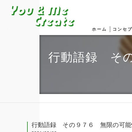
ホーム
コンセ
行動語録 そ
行動語録 その９７６ 無限の可