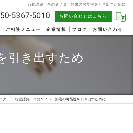
行動語録 その９７６ 無限の可能性を引き出すために
50-5367-5010
お問い合わせはこちら
報
ご相談メニュー
企業情報
ブログ
お問い合わせ
中小企業
漫画特集
を引き出すため
AIコンサルティング
著書一覧
管理職研修
リーダーシップ
ログ
行動語録 その９７６ 無限の可能性を引き出すために
ファシリテーション
コミュニケーション
オンライン研修