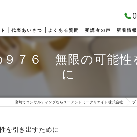
0
プト
代表あいさつ
よくある質問
受講者の声
新着情
の９７６ 無限の可能性
に
宮崎でコンサルティングならユーアンドミークリエイト株式会社
ブ
能性を引き出すために