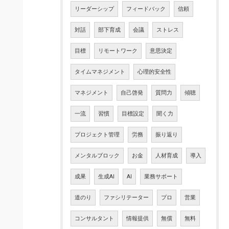
リーダーシップ
フィードバック
信頼
対話
部下育成
会議
ストレス
目標
リモートワーク
意思決定
タイムマネジメント
心理的安全性
マネジメント
自己啓発
質問力
傾聴
一流
習慣
目標設定
聞く力
プロジェクト管理
労務
振り返り
メンタルブロック
お金
人材育成
導入
成果
生成AI
AI
業務サポート
道のり
ファシリテーター
プロ
営業
コンサルタント
情報提供
無償
無料