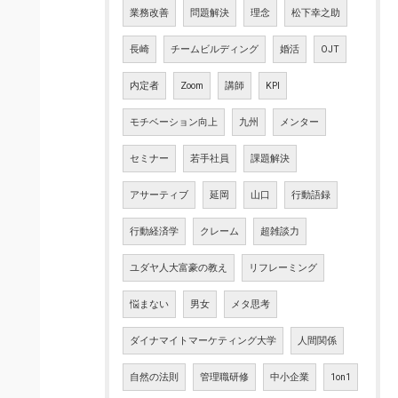
業務改善
問題解決
理念
松下幸之助
長崎
チームビルディング
婚活
OJT
内定者
Zoom
講師
KPI
モチベーション向上
九州
メンター
セミナー
若手社員
課題解決
アサーティブ
延岡
山口
行動語録
行動経済学
クレーム
超雑談力
ユダヤ人大富豪の教え
リフレーミング
悩まない
男女
メタ思考
ダイナマイトマーケティング大学
人間関係
自然の法則
管理職研修
中小企業
1on1