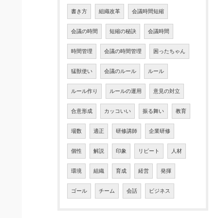
書き方
組織改革
会議時間短縮
会議の時間
短縮の秘訣
会議時間
時間管理
会議の時間管理
困ったちゃん
猛獣使い
会議のルール
ルール
ルール作り
ルールの運用
意見の対立
合意形成
カッコいい
振る舞い
教育
場数
適正
研修講師
企業研修
個性
解説
印象
リピート
人材
環境
組織
育成
経営
発揮
ゴール
チーム
会話
ビジネス