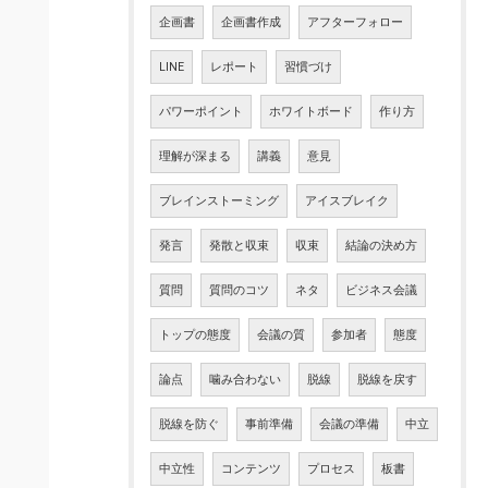
企画書
企画書作成
アフターフォロー
LINE
レポート
習慣づけ
パワーポイント
ホワイトボード
作り方
理解が深まる
講義
意見
ブレインストーミング
アイスブレイク
発言
発散と収束
収束
結論の決め方
質問
質問のコツ
ネタ
ビジネス会議
トップの態度
会議の質
参加者
態度
論点
噛み合わない
脱線
脱線を戻す
脱線を防ぐ
事前準備
会議の準備
中立
中立性
コンテンツ
プロセス
板書